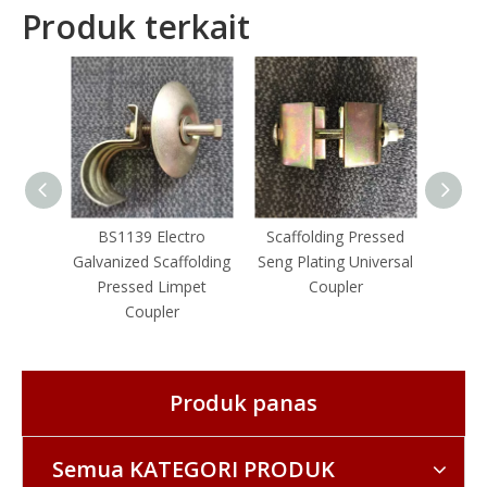
Produk terkait
BS1139 Electro
Scaffolding Pressed
Bs11
Galvanized Scaffolding
Seng Plating Universal
pel
Pressed Limpet
Coupler
ta
Coupler
Produk panas
Semua KATEGORI PRODUK