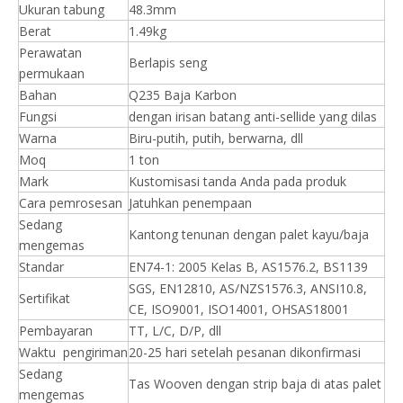
Ukuran tabung
48.3mm
Berat
1.49kg
Perawatan
Berlapis seng
permukaan
Bahan
Q235 Baja Karbon
Fungsi
dengan irisan batang anti-sellide yang dilas
Warna
Biru-putih, putih, berwarna, dll
Moq
1 ton
Mark
Kustomisasi tanda Anda pada produk
Cara pemrosesan
Jatuhkan penempaan
Sedang
Kantong tenunan dengan palet kayu/baja
mengemas
Standar
EN74-1: 2005 Kelas B, AS1576.2, BS1139
SGS, EN12810, AS/NZS1576.3, ANSI10.8,
Sertifikat
CE, ISO9001, ISO14001, OHSAS18001
Pembayaran
TT, L/C, D/P, dll
Waktu pengiriman
20-25 hari setelah pesanan dikonfirmasi
Sedang
Tas Wooven dengan strip baja di atas palet
mengemas