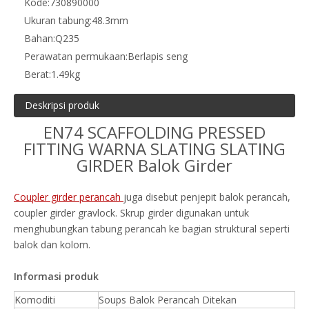
Kode:
730890000
Ukuran tabung:
48.3mm
Bahan:
Q235
Perawatan permukaan:
Berlapis seng
Berat:
1.49kg
Deskripsi produk
EN74 SCAFFOLDING PRESSED
FITTING WARNA SLATING SLATING
GIRDER Balok Girder
Coupler girder perancah
juga disebut penjepit balok perancah,
coupler girder gravlock. Skrup girder digunakan untuk
menghubungkan tabung perancah ke bagian struktural seperti
balok dan kolom.
Informasi produk
Komoditi
Soups Balok Perancah Ditekan