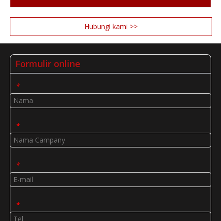
Hubungi kami >>
Formulir online
*
*
*
*