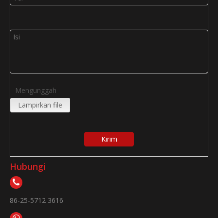
Mengunggah
Lampirkan file
Kirim
Hubungi
86-25-5712 3616